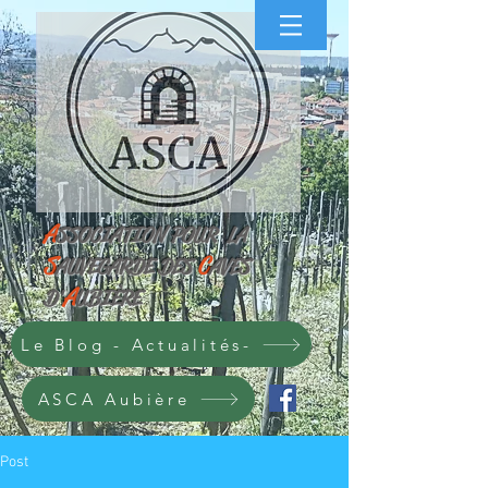
A
SS
OCIATION POUR
LA
S
C
AUVEGARDE
DES
AVES
A
D'
UBIÈRE
Le Blog - Actualités-
ASCA Aubière
Post