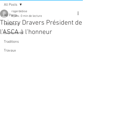
All Posts
rogerdebise
All Posts
8 janv.
0 min de lecture
Thierry Dravers Président de
viticulture
l'ASCA à l'honneur
Evenements
Traditions
Travaux