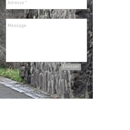
Message
Envoyer