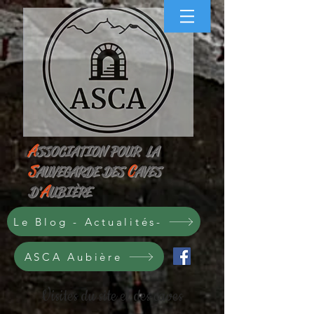
A
SS
OCIATION POUR
LA
S
C
AUVEGARDE
DES
AVES
A
D'
UBIÈRE
Le Blog - Actualités-
ASCA Aubière
Visites du site et des caves