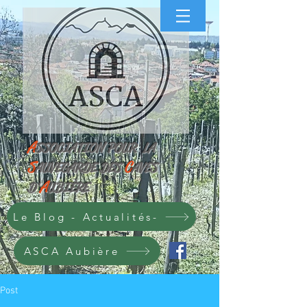
A
SS
OCIATION POUR
LA
S
C
AUVEGARDE
DES
AVES
A
D'
UBIÈRE
Le Blog - Actualités-
ASCA Aubière
Post