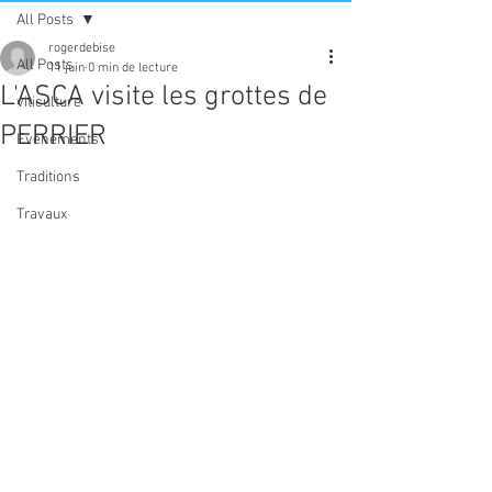
All Posts
rogerdebise
All Posts
11 juin
0 min de lecture
L'ASCA visite les grottes de
viticulture
PERRIER
Evenements
Traditions
Travaux