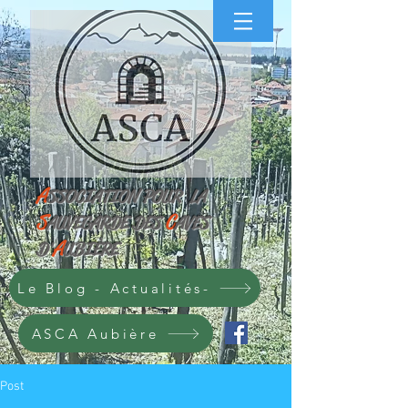
A
SS
OCIATION POUR
LA
S
C
AUVEGARDE
DES
AVES
A
D'
UBIÈRE
Le Blog - Actualités-
ASCA Aubière
Post