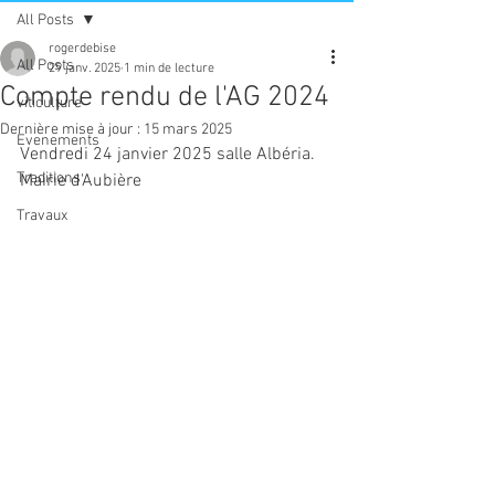
All Posts
rogerdebise
All Posts
29 janv. 2025
1 min de lecture
Compte rendu de l'AG 2024
viticulture
Dernière mise à jour :
15 mars 2025
Evenements
Vendredi 24 janvier 2025 salle Albéria. 
Traditions
Mairie d'Aubière
Travaux